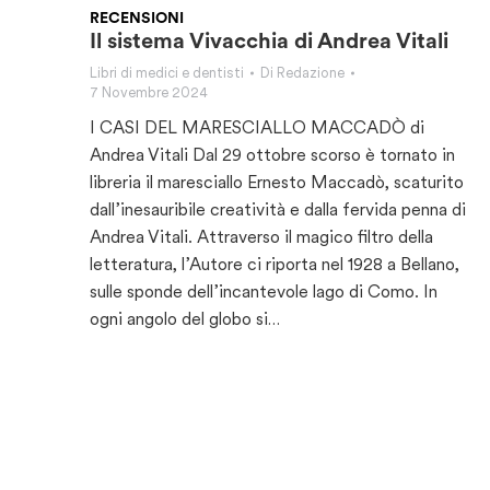
RECENSIONI
Il sistema Vivacchia di Andrea Vitali
Libri di medici e dentisti
Di
Redazione
7 Novembre 2024
I CASI DEL MARESCIALLO MACCADÒ di
Andrea Vitali Dal 29 ottobre scorso è tornato in
libreria il maresciallo Ernesto Maccadò, scaturito
dall’inesauribile creatività e dalla fervida penna di
Andrea Vitali. Attraverso il magico filtro della
letteratura, l’Autore ci riporta nel 1928 a Bellano,
sulle sponde dell’incantevole lago di Como. In
ogni angolo del globo si…