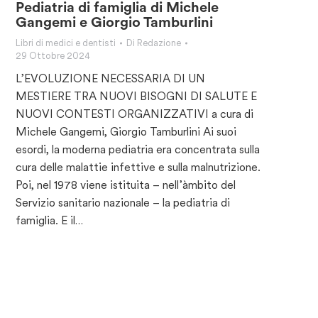
Pediatria di famiglia di Michele
Gangemi e Giorgio Tamburlini
Libri di medici e dentisti
Di
Redazione
29 Ottobre 2024
L’EVOLUZIONE NECESSARIA DI UN
MESTIERE TRA NUOVI BISOGNI DI SALUTE E
NUOVI CONTESTI ORGANIZZATIVI a cura di
Michele Gangemi, Giorgio Tamburlini Ai suoi
esordi, la moderna pediatria era concentrata sulla
cura delle malattie infettive e sulla malnutrizione.
Poi, nel 1978 viene istituita – nell’àmbito del
Servizio sanitario nazionale – la pediatria di
famiglia. E il…