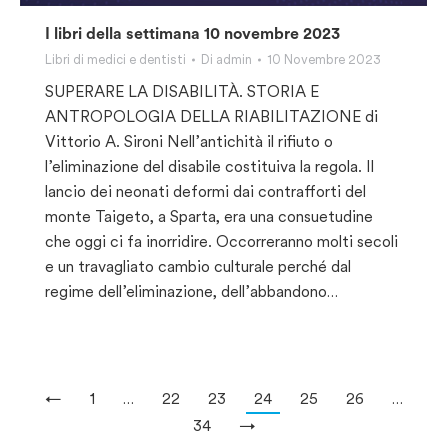
I libri della settimana 10 novembre 2023
Libri di medici e dentisti
Di
admin
10 Novembre 2023
SUPERARE LA DISABILITÀ. STORIA E
ANTROPOLOGIA DELLA RIABILITAZIONE di
Vittorio A. Sironi Nell’antichità il rifiuto o
l’eliminazione del disabile costituiva la regola. Il
lancio dei neonati deformi dai contrafforti del
monte Taigeto, a Sparta, era una consuetudine
che oggi ci fa inorridire. Occorreranno molti secoli
e un travagliato cambio culturale perché dal
regime dell’eliminazione, dell’abbandono…
←
1
…
22
23
24
25
26
…
34
→