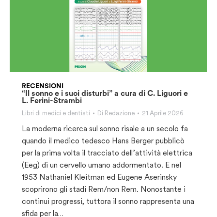
RECENSIONI
“Il sonno e i suoi disturbi” a cura di C. Liguori e
L. Ferini-Strambi
Libri di medici e dentisti
Di
Redazione
21 Aprile 2026
La moderna ricerca sul sonno risale a un secolo fa
quando il medico tedesco Hans Berger pubblicò
per la prima volta il tracciato dell’attività elettrica
(Eeg) di un cervello umano addormentato. E nel
1953 Nathaniel Kleitman ed Eugene Aserinsky
scoprirono gli stadi Rem/non Rem. Nonostante i
continui progressi, tuttora il sonno rappresenta una
sfida per la…