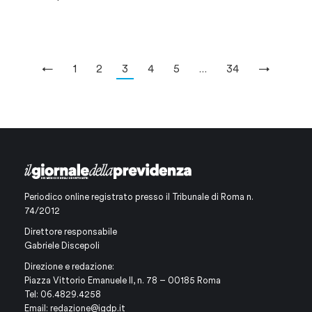
←
1
2
3
4
5
…
34
→
Periodico online registrato presso il Tribunale di Roma n.
74/2012
Direttore responsabile
Gabriele Discepoli
Direzione e redazione:
Piazza Vittorio Emanuele II, n. 78 – 00185 Roma
Tel: 06.4829.4258
Email:
redazione@igdp.it