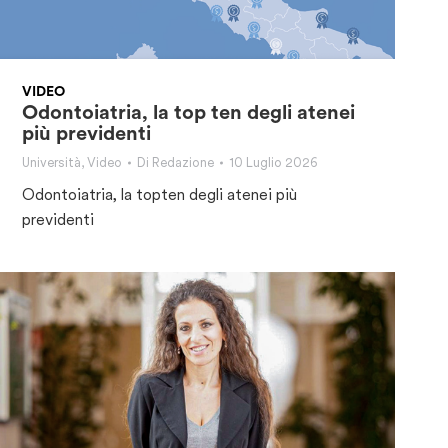
VIDEO
Odontoiatria, la top ten degli atenei
più previdenti
Università
,
Video
Di
Redazione
10 Luglio 2026
Odontoiatria, la topten degli atenei più
previdenti