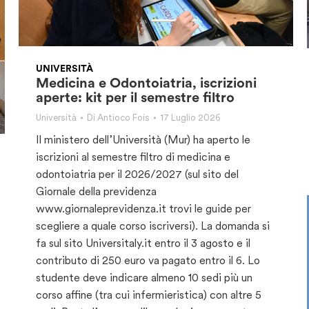
UNIVERSITÀ
Medicina e Odontoiatria, iscrizioni
aperte: kit per il semestre filtro
Università
Di
Antioco Fois
17 Luglio 2026
Il ministero dell’Università (Mur) ha aperto le
iscrizioni al semestre filtro di medicina e
odontoiatria per il 2026/2027 (sul sito del
Giornale della previdenza
www.giornaleprevidenza.it trovi le guide per
scegliere a quale corso iscriversi). La domanda si
fa sul sito Universitaly.it entro il 3 agosto e il
contributo di 250 euro va pagato entro il 6. Lo
studente deve indicare almeno 10 sedi più un
corso affine (tra cui infermieristica) con altre 5