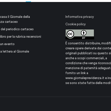
 casa il Giornale della
Informativa privacy
nza cartaceo
Cookie policy
 del periodico cartaceo
libro per la rubrica recensioni
È consentito distribuire, modifi
 un evento
creare opere derivate dai conte
na lettera al Giornale
originali pubblicati su questo s
anche a scopi commerciali, a
condizione che venga riconosc
menzione di paternità adeguat
fornito un link a
www.giornaleprevidenza.it
e in
se sono state fatte delle modi