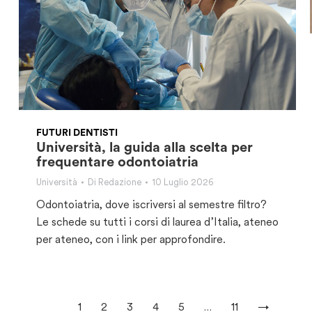
FUTURI DENTISTI
Università, la guida alla scelta per
frequentare odontoiatria
Università
Di
Redazione
10 Luglio 2026
Odontoiatria, dove iscriversi al semestre filtro?
Le schede su tutti i corsi di laurea d’Italia, ateneo
per ateneo, con i link per approfondire.
1
2
3
4
5
…
11
→