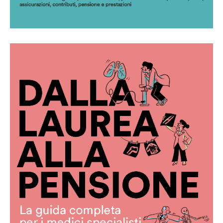
Guida per i medici specialisti
ambulatoriali ed esterni
Scarica la guida in pdf