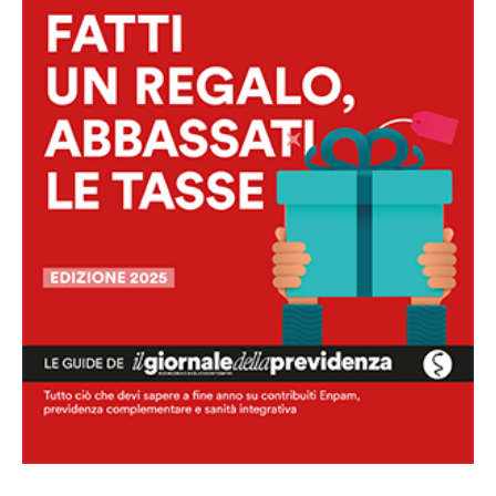
Guida Fatti un regalo, abbassati le
tasse
Scarica la guida in pdf