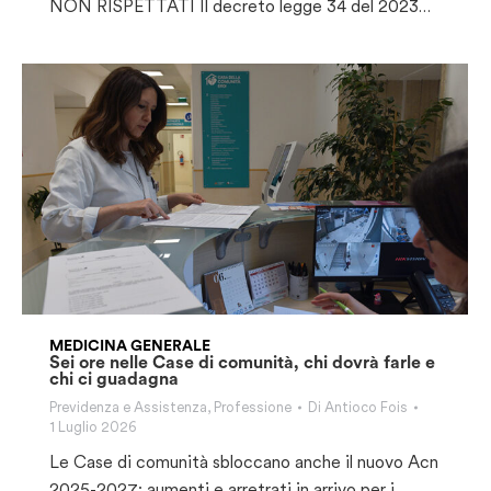
NON RISPETTATI Il decreto legge 34 del 2023…
MEDICINA GENERALE
Sei ore nelle Case di comunità, chi dovrà farle e
chi ci guadagna
Previdenza e Assistenza
,
Professione
Di
Antioco Fois
1 Luglio 2026
Le Case di comunità sbloccano anche il nuovo Acn
2025-2027: aumenti e arretrati in arrivo per i