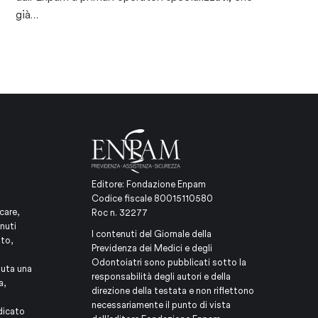
già…
Editore: Fondazione Enpam
Codice fiscale 80015110580
care,
Roc n. 32277
nuti
I contenuti del Giornale della
ito,
Previdenza dei Medici e degli
Odontoiatri sono pubblicati sotto la
iuta una
responsabilità degli autori e della
a,
direzione della testata e non riflettono
necessariamente il punto di vista
dicato