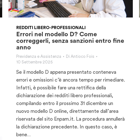
REDDITI LIBERO-PROFESSIONALI
Errori nel modello D? Come
correggerli, senza sanzioni entro fine
anno
Previdenza e Assistenza
Di
Antioco Fois
10 Settembre 2025
Se il modello D appena presentato conteneva
errori e omissioni c’è ancora tempo per rimediare.
Infatti, è possibile fare una rettifica della
dichiarazione dei redditi libero professionali,
compilando entro il prossimo 31 dicembre un
nuovo modello D online, direttamente dall’area
riservata del sito Enpam.it. La procedura annullerà
la dichiarazione precedente. In questo caso, è
bene…