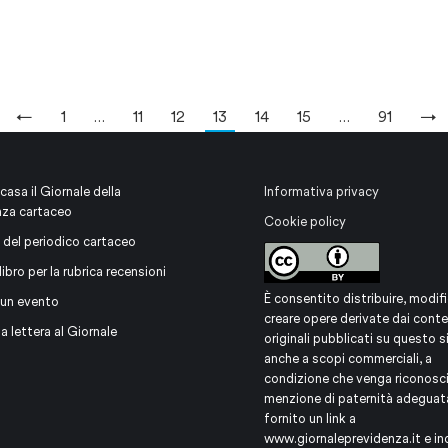
←
1
…
11
12
13
14
15
…
91
→
 casa il Giornale della
Informativa privacy
nza cartaceo
Cookie policy
 del periodico cartaceo
libro per la rubrica recensioni
È consentito distribuire, modifi
 un evento
creare opere derivate dai conte
na lettera al Giornale
originali pubblicati su questo s
anche a scopi commerciali, a
condizione che venga riconosc
menzione di paternità adeguat
fornito un link a
www.giornaleprevidenza.it
e in