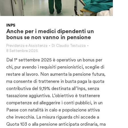
INPS
Anche per i medici dipendenti un
bonus se non vanno in pensione
Previdenza e Assistenza
Di
Claudio Testuzza
8 Settembre 2025
Dal 1° settembre 2025 è operativo un bonus per
chi, pur avendo i requisiti pensionistici, sceglie di
restare al lavoro. Non aumenta la pensione futura,
ma consente di trattenere in busta paga la quota
contributiva del 9,19% destinata all’Inps, senza
tassazione aggiuntiva. L’obiettivo è trattenere
competenze ed alleggerire i conti pubblici, in un
Paese con natalità in calo e popolazione attiva
che invecchia. La misura riguarda chi accede a
Quota 103 o alla pensione anticipata ordinaria, ma