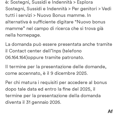
è: Sostegni, Sussidi e Indennità > Esplora
Sostegni, Sussidi e Indennità > Per genitori > Vedi
tutti i servizi > Nuovo Bonus mamme. In
alternativa è sufficiente digitare “Nuovo bonus
mamme” nel campo di ricerca che si trova già
nella homepage.
La domanda può essere presentata anche tramite
il Contact center dell’Inps (telefono
06.164.164)oppure tramite patronato.
Il termine per la presentazione delle domande,
come accennato, è il 9 dicembre 2025.
Per chi matura i requisiti per accedere al bonus
dopo tale data ed entro la fine del 2025, il
termine per la presentazione della domanda
diventa il 31 gennaio 2026.
Af