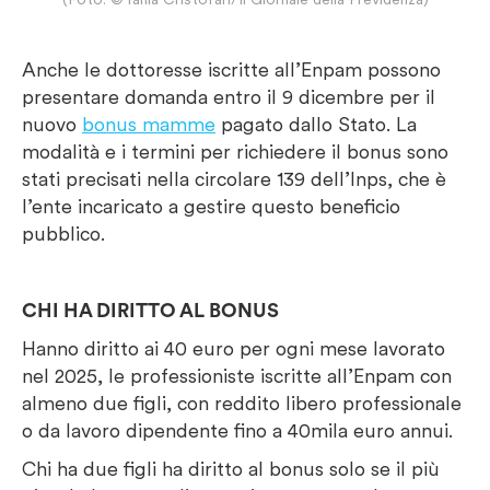
Anche le dottoresse iscritte all’Enpam possono
presentare domanda entro il 9 dicembre per il
nuovo
bonus mamme
pagato dallo Stato. La
modalità e i termini per richiedere il bonus sono
stati precisati nella circolare 139 dell’Inps, che è
l’ente incaricato a gestire questo beneficio
pubblico.
CHI HA DIRITTO AL BONUS
Hanno diritto ai 40 euro per ogni mese lavorato
nel 2025, le professioniste iscritte all’Enpam con
almeno due figli, con reddito libero professionale
o da lavoro dipendente fino a 40mila euro annui.
Chi ha due figli ha diritto al bonus solo se il più