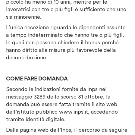
piccolo ha meno di 10 anni, mentre per le
lavoratrici con tre o più figli è sufficiente che uno
sia minorenne.
L’unica eccezione riguarda le dipendenti assunte
a tempo indeterminato che hanno tre o più figli,
le quali non possono chiedere il bonus perché
hanno diritto alla misura più favorevole della
decontribuzione.
COME FARE DOMANDA
Secondo le indicazioni fornite da Inps nel
messaggio 3289 dello scorso 31 ottobre, la
domanda può essere fatta tramite il sito web
dell’istituto pubblico www.inps.it, accedendo
tramite identità digitale.
Dalla pagina web dell’Inps, il percorso da seguire