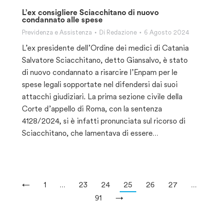
L’ex consigliere Sciacchitano di nuovo
condannato alle spese
Previdenza e Assistenza
Di
Redazione
6 Agosto 2024
L’ex presidente dell’Ordine dei medici di Catania
Salvatore Sciacchitano, detto Giansalvo, è stato
di nuovo condannato a risarcire l’Enpam per le
spese legali sopportate nel difendersi dai suoi
attacchi giudiziari. La prima sezione civile della
Corte d’appello di Roma, con la sentenza
4128/2024, si è infatti pronunciata sul ricorso di
Sciacchitano, che lamentava di essere…
←
1
…
23
24
25
26
27
…
91
→