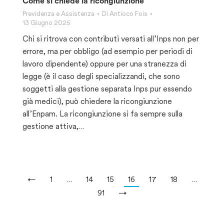
Come si chiede la ricongiunzione
Previdenza e Assistenza
Di
Antioco Fois
13 Giugno 2025
Chi si ritrova con contributi versati all’Inps non per
errore, ma per obbligo (ad esempio per periodi di
lavoro dipendente) oppure per una stranezza di
legge (è il caso degli specializzandi, che sono
soggetti alla gestione separata Inps pur essendo
già medici), può chiedere la ricongiunzione
all’Enpam. La ricongiunzione si fa sempre sulla
gestione attiva,…
←
1
…
14
15
16
17
18
…
91
→