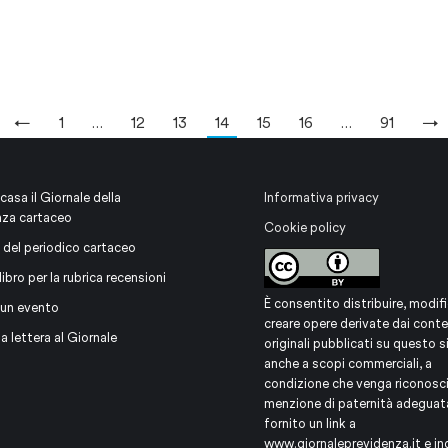
←
1
…
12
13
14
15
16
…
91
→
 casa il Giornale della
Informativa privacy
nza cartaceo
Cookie policy
 del periodico cartaceo
libro per la rubrica recensioni
È consentito distribuire, modifi
 un evento
creare opere derivate dai conte
na lettera al Giornale
originali pubblicati su questo s
anche a scopi commerciali, a
condizione che venga riconosc
menzione di paternità adeguat
fornito un link a
www.giornaleprevidenza.it
e in