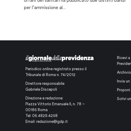
orfani dei sanitari ha pubblicato due distinti bandi
per l’ammissione al…
Ricevi a
Previde
Periodico online registrato presso il
Archivio
Tribunale di Roma n. 74/2012
Invia un 
Direttore responsabile
Gabriele Discepoli
Proponi
Direzione e redazione:
Scrivi u
Piazza Vittorio Emanuele II, n. 78 –
00185 Roma
Tel: 06.4829.4258
Email:
redazione@igdp.it