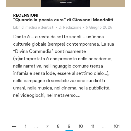
RECENSIONI
“Quando la poesia cura” di Giovanni Mandoliti
Libri di medici e dentisti
Di
Redazione
5 Giugno 2026
Dante è – e resta da sette secoli – un’icona
culturale globale (sempre) contemporanea. La sua
“Divina Commedia” continuamente
(re)interpretata è onnipresente nelle accademie,
nella narrativa, nel linguaggio comune (senza
infamia e senza lode, essere al settimo cielo…),
nelle campagne di sensibilizzazione sui diritti
umani, nella musica, nel cinema, nella pubblicità,
nei videogiochi, nel metaverso.…
←
1
…
7
8
9
10
11
…
101