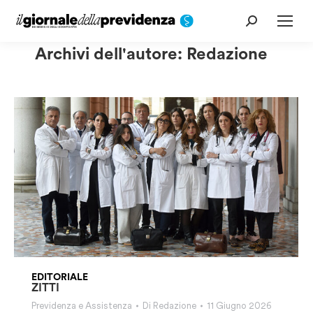
Cerca:
Archivi dell'autore:
Redazione
EDITORIALE
ZITTI
Previdenza e Assistenza
Di
Redazione
11 Giugno 2026