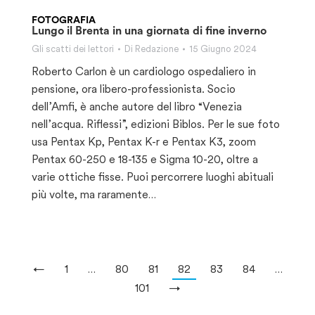
FOTOGRAFIA
Lungo il Brenta in una giornata di fine inverno
Gli scatti dei lettori
Di
Redazione
15 Giugno 2024
Roberto Carlon è un cardiologo ospedaliero in
pensione, ora libero-professionista. Socio
dell’Amfi, è anche autore del libro “Venezia
nell’acqua. Riflessi”, edizioni Biblos. Per le sue foto
usa Pentax Kp, Pentax K-r e Pentax K3, zoom
Pentax 60-250 e 18-135 e Sigma 10-20, oltre a
varie ottiche fisse. Puoi percorrere luoghi abituali
più volte, ma raramente…
←
1
…
80
81
82
83
84
…
101
→