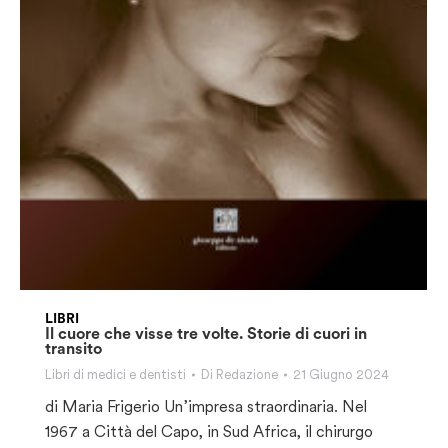
LIBRI
Il cuore che visse tre volte. Storie di cuori in
transito
Libri di medici e dentisti
Di
Redazione
21 Giugno 2024
di Maria Frigerio Un’impresa straordinaria. Nel
1967 a Città del Capo, in Sud Africa, il chirurgo