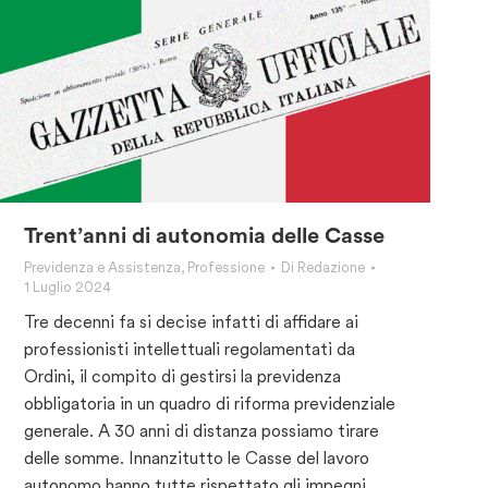
Trent’anni di autonomia delle Casse
Previdenza e Assistenza
,
Professione
Di
Redazione
1 Luglio 2024
Tre decenni fa si decise infatti di affidare ai
professionisti intellettuali regolamentati da
Ordini, il compito di gestirsi la previdenza
obbligatoria in un quadro di riforma previdenziale
generale. A 30 anni di distanza possiamo tirare
delle somme. Innanzitutto le Casse del lavoro
autonomo hanno tutte rispettato gli impegni