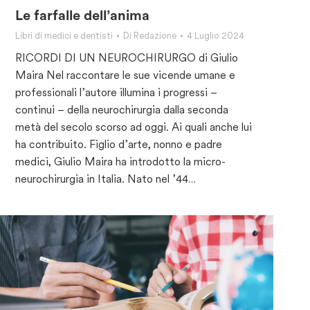
Le farfalle dell’anima
Libri di medici e dentisti
Di
Redazione
4 Luglio 2024
RICORDI DI UN NEUROCHIRURGO di Giulio
Maira Nel raccontare le sue vicende umane e
professionali l’autore illumina i progressi –
continui – della neurochirurgia dalla seconda
metà del secolo scorso ad oggi. Ai quali anche lui
ha contribuito. Figlio d’arte, nonno e padre
medici, Giulio Maira ha introdotto la micro-
neurochirurgia in Italia. Nato nel ’44…