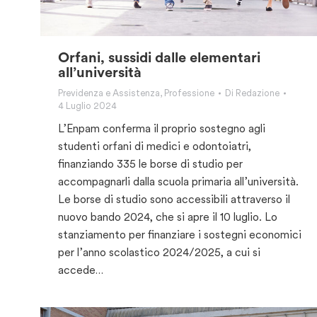
Orfani, sussidi dalle elementari
all’università
Previdenza e Assistenza
,
Professione
Di
Redazione
4 Luglio 2024
L’Enpam conferma il proprio sostegno agli
studenti orfani di medici e odontoiatri,
finanziando 335 le borse di studio per
accompagnarli dalla scuola primaria all’università.
Le borse di studio sono accessibili attraverso il
nuovo bando 2024, che si apre il 10 luglio. Lo
stanziamento per finanziare i sostegni economici
per l’anno scolastico 2024/2025, a cui si
accede…