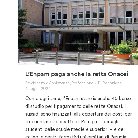
L’Enpam paga anche la retta Onaosi
Previdenza e Assistenza
,
Professione
Di
Redazione
4 Luglio 2024
Come ogni anno, l’Enpam stanzia anche 40 borse
di studio per il pagamento delle rette Onaosi. I
sussidi sono finalizzati alla copertura dei costi per
frequentare il convitto di Perugia – per agli
studenti delle scuole medie e superiori – e dei
collegi e centri formativi universitari di Perugia,