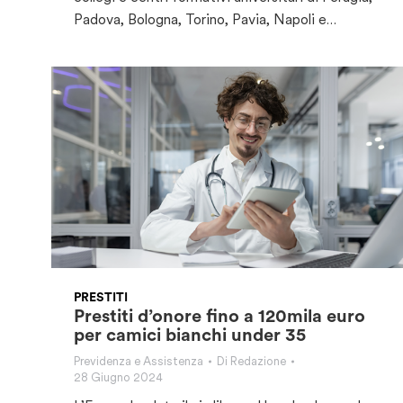
Padova, Bologna, Torino, Pavia, Napoli e…
PRESTITI
Prestiti d’onore fino a 120mila euro
per camici bianchi under 35
Previdenza e Assistenza
Di
Redazione
28 Giugno 2024