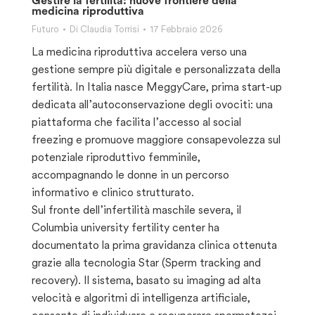
Gestire la fertilità: nuove frontiere della
medicina riproduttiva
Futuro
Di
Claudia Torrisi
17 Febbraio 2026
La medicina riproduttiva accelera verso una
gestione sempre più digitale e personalizzata della
fertilità. In Italia nasce MeggyCare, prima start-up
dedicata all’autoconservazione degli ovociti: una
piattaforma che facilita l’accesso al social
freezing e promuove maggiore consapevolezza sul
potenziale riproduttivo femminile,
accompagnando le donne in un percorso
informativo e clinico strutturato.
Sul fronte dell’infertilità maschile severa, il
Columbia university fertility center ha
documentato la prima gravidanza clinica ottenuta
grazie alla tecnologia Star (Sperm tracking and
recovery). Il sistema, basato su imaging ad alta
velocità e algoritmi di intelligenza artificiale,