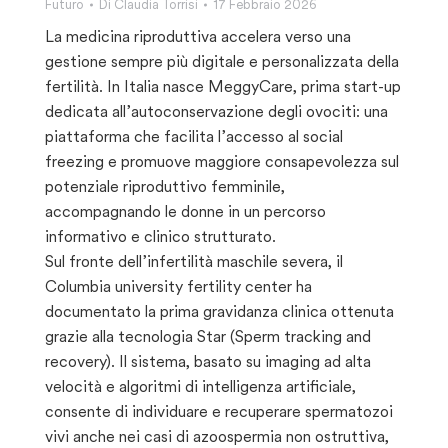
Futuro
Di
Claudia Torrisi
17 Febbraio 2026
La medicina riproduttiva accelera verso una
gestione sempre più digitale e personalizzata della
fertilità. In Italia nasce MeggyCare, prima start-up
dedicata all’autoconservazione degli ovociti: una
piattaforma che facilita l’accesso al social
freezing e promuove maggiore consapevolezza sul
potenziale riproduttivo femminile,
accompagnando le donne in un percorso
informativo e clinico strutturato.
Sul fronte dell’infertilità maschile severa, il
Columbia university fertility center ha
documentato la prima gravidanza clinica ottenuta
grazie alla tecnologia Star (Sperm tracking and
recovery). Il sistema, basato su imaging ad alta
velocità e algoritmi di intelligenza artificiale,
consente di individuare e recuperare spermatozoi
vivi anche nei casi di azoospermia non ostruttiva,