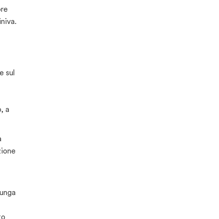
ore
iniva.
e sul
, a
a
zione
lunga
to