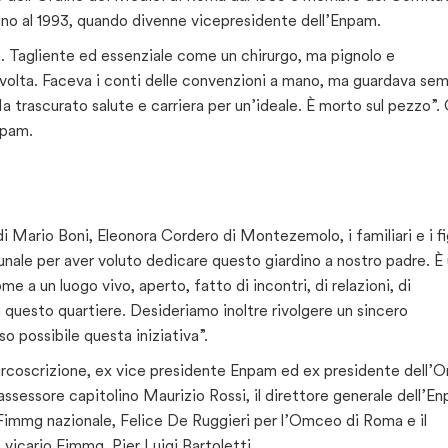
fino al 1993, quando divenne vicepresidente dell’Enpam.
a. Tagliente ed essenziale come un chirurgo, ma pignolo e
 volta. Faceva i conti delle convenzioni a mano, ma guardava se
a trascurato salute e carriera per un’ideale. È morto sul pezzo”. 
npam.
di Mario Boni, Eleonora Cordero di Montezemolo, i familiari e i fi
nale per aver voluto dedicare questo giardino a nostro padre. È
 a un luogo vivo, aperto, fatto di incontri, di relazioni, di
questo quartiere. Desideriamo inoltre rivolgere un sincero
o possibile questa iniziativa”.
X Circoscrizione, ex vice presidente Enpam ed ex presidente dell’O
assessore capitolino Maurizio Rossi, il direttore generale dell’E
 Fimmg nazionale, Felice De Ruggieri per l’Omceo di Roma e il
vicario Fimmg, Pier Luigi Bartoletti.