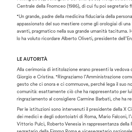
Centrale della Fnomceo (1986), di cui fu poi segretario 
“Un grande, padre della medicina fiduciaria della person
appassionato del suo mestiere come gli orologiai di una
avanti, pragmatico nella sua grande umanità taciturna. H
lo ha voluto ricordare Alberto Oliveti, presidente dell’E
LE AUTORITÀ
Alla cerimonia di intitolazione erano presenti la vedova 
Giorgio e Cristina. “Ringraziamo l’Amministrazione comu
gesto che ci onora e ci commuove, perché lega il suo nome
comunità: esattamente ciò che ha rappresentato per lui 
ringraziamento al consigliere Carmine Barbati, che ha res
Per le istituzioni sono intervenuti il presidente della 
dei medici e degli odontoiatri di Roma, Mario Falconi, l’
Vittorio Pulci, Roberto Venesia in rappresentanza della
segretario della Fimmg Roma e vicesegretario nazionale 