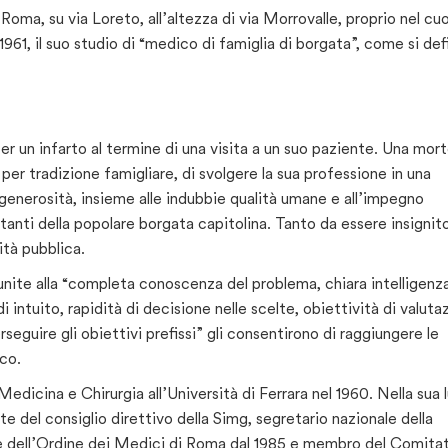
a Roma, su via Loreto, all’altezza di via Morrovalle, proprio nel cu
1961, il suo studio di “medico di famiglia di borgata”, come si def
a per un infarto al termine di una visita a un suo paziente. Una mort
er tradizione famigliare, di svolgere la sua professione in una
generosità, insieme alle indubbie qualità umane e all’impegno
itanti della popolare borgata capitolina. Tanto da essere insignito
ità pubblica.
 unite alla “completa conoscenza del problema, chiara intelligenz
 intuito, rapidità di decisione nelle scelte, obiettività di valuta
guire gli obiettivi prefissi” gli consentirono di raggiungere le
co.
Medicina e Chirurgia all’Università di Ferrara nel 1960. Nella sua 
te del consiglio direttivo della Simg, segretario nazionale della
te dell’Ordine dei Medici di Roma dal 1985 e membro del Comita