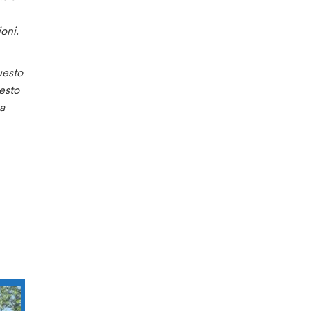
oni.
uesto
esto
a