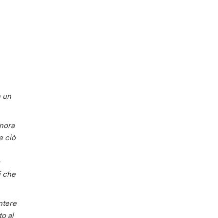
n un
onora
e ciò
i che
ntere
o al