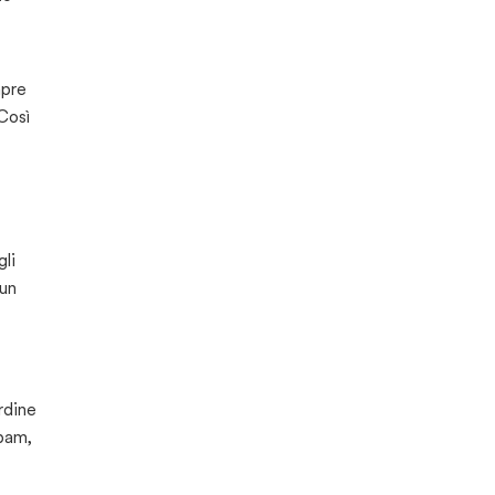
mpre
Così
gli
 un
rdine
npam,