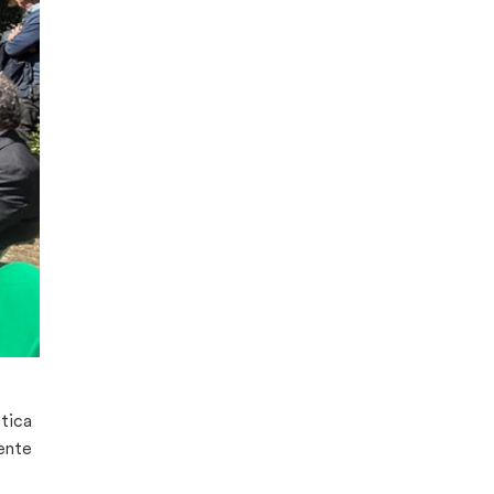
stica
dente