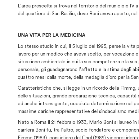
L’area prescelta si trova nel territorio del municipio IV 
del quartiere di San Basilio, dove Boni aveva aperto, nel 
UNA VITA PER LA MEDICINA
Lo stesso studio in cui, il 5 luglio del 1995, perse la vit
lavoro per un medico che aveva scelto, per vocazione e p
situazione ambientale in cui la sua competenza e la sua 
personale, gli guadagnarono l’affetto e la stima degli ab
quattro mesi dalla morte, della medaglia d’oro per la San
Caratteristiche che, si legge in un ricordo della Fimmg,
delle situazioni, grande preparazione tecnica, capacità di
ed anche intransigente, cocciuta determinazione nel perse
massime cariche rappresentative del sindacalismo medi
Nato a Roma il 21 febbraio 1933, Mario Boni si laureò in 
carriera Boni fu, tra l’altro, socio fondatore e componen
Fimmg (1983), consigliere del Cnel (1989) vicepresiden