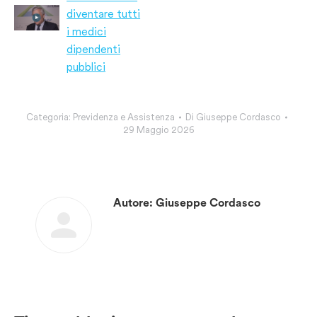
diventare tutti
i medici
dipendenti
pubblici
Categoria:
Previdenza e Assistenza
Di
Giuseppe Cordasco
29 Maggio 2026
Autore:
Giuseppe Cordasco