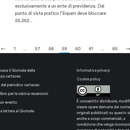
esclusivamente a un ente di previdenza. Dal
punto di vista pratico l’Enpam deve bloccare
25.262…
←
1
…
57
58
59
60
61
…
65
 casa il Giornale della
Informativa privacy
nza cartaceo
Cookie policy
 del periodico cartaceo
libro per la rubrica recensioni
È consentito distribuire, modifi
 un evento
creare opere derivate dai conte
na lettera al Giornale
originali pubblicati su questo s
anche a scopi commerciali, a
condizione che venga riconosc