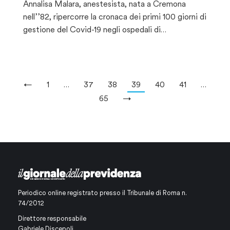
Annalisa Malara, anestesista, nata a Cremona
nell’’82, ripercorre la cronaca dei primi 100 giorni di
gestione del Covid-19 negli ospedali di…
←
1
…
37
38
39
40
41
…
65
→
Periodico online registrato presso il Tribunale di Roma n.
74/2012
Direttore responsabile
Gabriele Discepoli