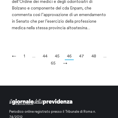
dell’Ordine dei medici e degli odontoiatri di
Bolzano e componente del cda Enpam, che
commenta così l’approvazione di un emendamento
in Senato che per l’esercizio della professione
medica nella stessa provincia altoatesina…
←
1
…
44
45
46
47
48
…
65
→
Periodico online registrato presso il Tribunale di Roma n.
74/2012