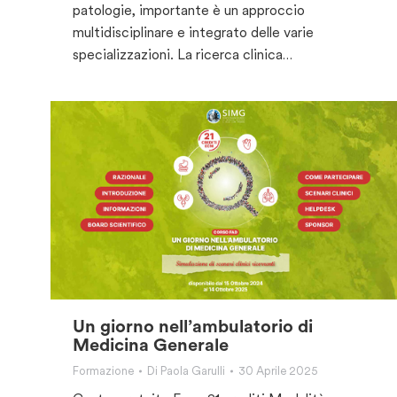
patologie, importante è un approccio
multidisciplinare e integrato delle varie
specializzazioni. La ricerca clinica…
Un giorno nell’ambulatorio di
Medicina Generale
Formazione
Di
Paola Garulli
30 Aprile 2025