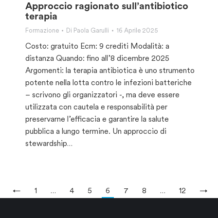
Approccio ragionato sull’antibiotico
terapia
Formazione
Di
Paola Garulli
16 Aprile 2025
Costo: gratuito Ecm: 9 crediti Modalità: a
distanza Quando: fino all’8 dicembre 2025
Argomenti: la terapia antibiotica è uno strumento
potente nella lotta contro le infezioni batteriche
– scrivono gli organizzatori -, ma deve essere
utilizzata con cautela e responsabilità per
preservarne l’efficacia e garantire la salute
pubblica a lungo termine. Un approccio di
stewardship…
←
1
…
4
5
6
7
8
…
12
→