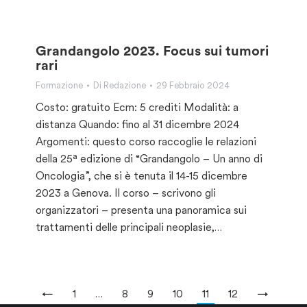
Grandangolo 2023. Focus sui tumori
rari
Formazione
Di
Redazione
29 Febbraio 2024
Costo: gratuito Ecm: 5 crediti Modalità: a
distanza Quando: fino al 31 dicembre 2024
Argomenti: questo corso raccoglie le relazioni
della 25ª edizione di “Grandangolo – Un anno di
Oncologia”, che si è tenuta il 14-15 dicembre
2023 a Genova. Il corso – scrivono gli
organizzatori – presenta una panoramica sui
trattamenti delle principali neoplasie,…
←
1
…
8
9
10
11
12
→