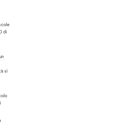
ccole
0 di
un
à si
colo
i
a
n