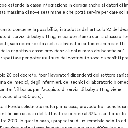
gge estende la cassa integrazione in deroga anche ai datori di l
ta massima di nove settimane e che potrà servire per dare solli
uanto concerne la possibilità, introdotta dall’articolo 23 del de
sto di servizi di baby sitting, in concomitanza con la chiusura fo
denti, sarà riconosciuta anche ai lavoratori autonomi non iscritti
delle rispettive casse previdenziali del numero dei beneficiari”. 
rispettare per poter usufruire del contributo sono disponibili pr
lo 25 del decreto, “per i lavoratori dipendenti del settore sanita
ia dei medici, degli infermieri, dei tecnici di laboratorio biome
nitari”, il bonus per l’acquisto di servizi di baby sitting viene
(invece che 600 euro).
e il Fondo solidarietà mutui prima casa, prevede tra i beneficiari
certifichino un calo del fatturato superiore al 33% in un trimestre
tre 2019. In questo caso, i proprietari di un immobile adibito ad
r l’acquisto dello stesso immobile non superiore a 400mila euro,