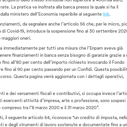
e. La pratica va inoltrata alla banca presso la quale si ha il
dalla ministero dell’Economia reperibile al seguente
link
.
anziamenti, da segnalare anche l’articolo 56 che, per le micro, pi
a di Covid-19, introduce la sospensione fino al 30 settembre 202
o maggiori oneri.
va immediatamente per tutti una misura che l’Enpam aveva già
ottenere finanziamenti in banca senza bisogno di garanzie grazie a 
 fino all’80 per cento dell’importo richiesto invocando il Fondo
re fino al 90 per cento passando per un Confidi. Questa possibilit
 corso. Questa pagina verrà aggiornata con i dettagli operativi,
 e dei versamenti fiscali e contributivi, si occupa invece l’arti
ti esercenti attività d’impresa, arte o professione, sono sospesi 
 compreso tra l’8 marzo 2020 e il 31 marzo 2020”.
i, il seguente articolo 64, riconosce “un credito di imposta, nell
nti e degli strumenti di lavoro sostenute e documentate fino a u