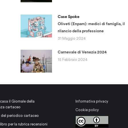
Case Spoke
Oliveti (Enpam): medici di famiglia, il
rilancio della professione
31 Maggio 2024
Carnevale di Venezia 2024
15 Febbraio 2024
 casa il Giornale della
Informativa privacy
nza cartaceo
Cookie policy
 del periodico cartaceo
libro per la rubrica recensioni