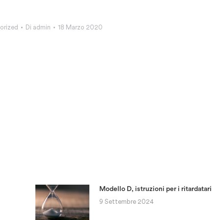
orized
Di
admin
18 Marzo 2020
Modello D, istruzioni per i ritardatari
9 Settembre 2024