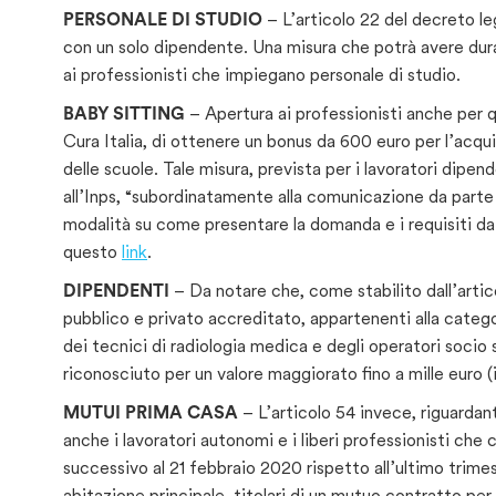
PERSONALE DI STUDIO
– L’articolo 22 del decreto le
con un solo dipendente. Una misura che potrà avere dura
ai professionisti che impiegano personale di studio.
BABY SITTING
– Apertura ai professionisti anche per q
Cura Italia, di ottenere un bonus da 600 euro per l’acqui
delle scuole. Tale misura, prevista per i lavoratori dipen
all’Inps, “subordinatamente alla comunicazione da parte 
modalità su come presentare la domanda e i requisiti da 
questo
link
.
DIPENDENTI
– Da notare che, come stabilito dall’artico
pubblico e privato accreditato, appartenenti alla categor
dei tecnici di radiologia medica e degli operatori socio sa
riconosciuto per un valore maggiorato fino a mille euro 
MUTUI PRIMA CASA
– L’articolo 54 invece, riguardant
anche i lavoratori autonomi e i liberi professionisti che 
successivo al 21 febbraio 2020 rispetto all’ultimo trimes
abitazione principale, titolari di un mutuo contratto pe