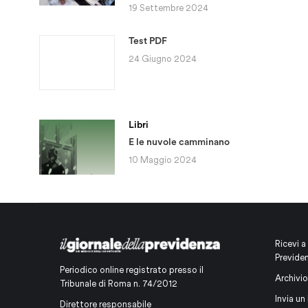
19 Settembre 2024
Test PDF
24 Giugno 2024
Libri
E le nuvole camminano
10 Maggio 2024
Ricevi a
Previde
Periodico online registrato presso il
Archivio
Tribunale di Roma n. 74/2012
Invia un 
Direttore responsabile