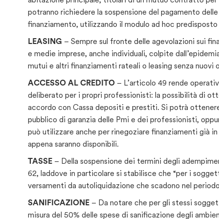
potranno richiedere la sospensione del pagamento delle rat
finanziamento, utilizzando il modulo ad hoc predisposto 
LEASING
– Sempre sul fronte delle agevolazioni sui fin
e medie imprese, anche individuali, colpite dall’epidemi
mutui e altri finanziamenti rateali o leasing senza nuovi 
ACCESSO AL CREDITO
– L’articolo 49 rende operati
deliberato per i propri professionisti: la possibilità di 
accordo con Cassa depositi e prestiti. Si potrà ottenere
pubblico di garanzia delle Pmi e dei professionisti, oppu
può utilizzare anche per rinegoziare finanziamenti già in
appena saranno disponibili.
TASSE
– Della sospensione dei termini degli adempimenti
62, laddove in particolare si stabilisce che “per i sogget
versamenti da autoliquidazione che scadono nel periodo
SANIFICAZIONE
– Da notare che per gli stessi soggett
misura del 50% delle spese di sanificazione degli ambie