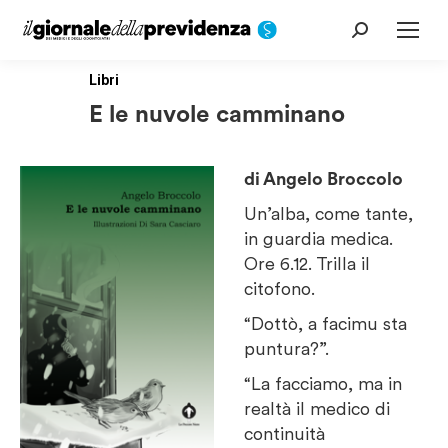
Cerca:
Libri
E le nuvole camminano
di Angelo Broccolo
Un’alba, come tante,
in guardia medica.
Ore 6.12. Trilla il
citofono.
“Dottò, a facimu sta
puntura?”.
“La facciamo, ma in
realtà il medico di
continuità