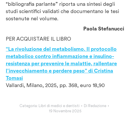
“bibliografia parlante” riporta una sintesi degli
studi scientifici validati che documentano le tesi
sostenute nel volume.
Paola Stefanucci
PER ACQUISTARE IL LIBRO
“La rivoluzione del metabolismo. Il protocollo
metabolico contro infiammazione e insulino-
resistenza per prevenire le malattie, rallentare
l’invecchiamento e perdere peso” di Cristina
Tomasi
Vallardi, Milano, 2025, pp. 368, euro 18,90
Categoria:
Libri di medici e dentisti
Di
Redazione
19 Novembre 2025