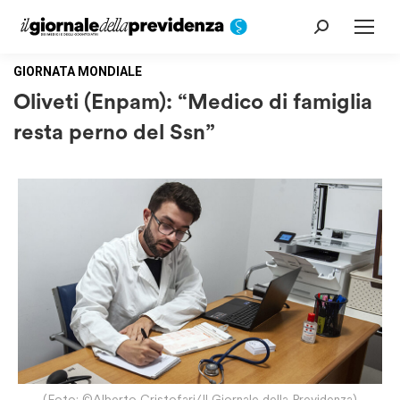
Cerca:
GIORNATA MONDIALE
Oliveti (Enpam): “Medico di famiglia
resta perno del Ssn”
(Foto: ©Alberto Cristofari/Il Giornale della Previdenza)