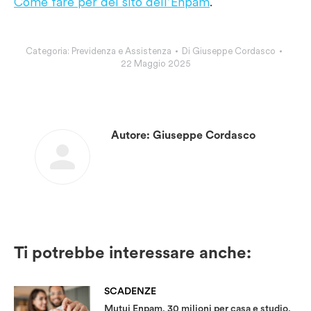
Come fare per del sito dell’Enpam
.
Categoria:
Previdenza e Assistenza
Di
Giuseppe Cordasco
22 Maggio 2025
Autore:
Giuseppe Cordasco
Ti potrebbe interessare anche:
SCADENZE
Mutui Enpam, 30 milioni per casa e studio.