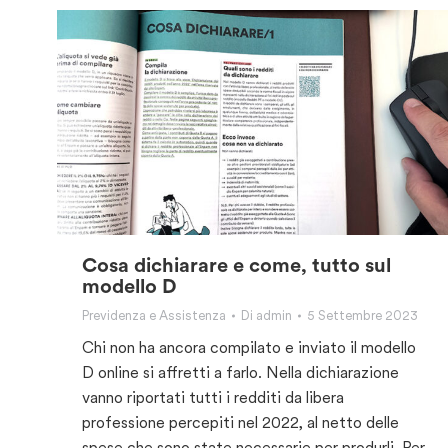
Cosa dichiarare e come, tutto sul
modello D
Previdenza e Assistenza
Di
admin
5 Settembre 2023
Chi non ha ancora compilato e inviato il modello
D online si affretti a farlo. Nella dichiarazione
vanno riportati tutti i redditi da libera
professione percepiti nel 2022, al netto delle
spese che sono state necessarie per produrli. Per