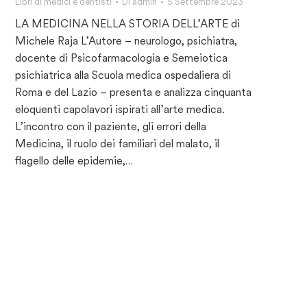
Libri di medici e dentisti
Di
admin
5 Settembre 2023
LA MEDICINA NELLA STORIA DELL’ARTE di
Michele Raja L’Autore – neurologo, psichiatra,
docente di Psicofarmacologia e Semeiotica
psichiatrica alla Scuola medica ospedaliera di
Roma e del Lazio – presenta e analizza cinquanta
eloquenti capolavori ispirati all’arte medica.
L’incontro con il paziente, gli errori della
Medicina, il ruolo dei familiari del malato, il
flagello delle epidemie,…