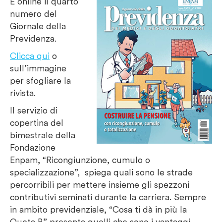
È online il quarto
numero del
Giornale della
Previdenza.
Clicca qui
o
sull’immagine
per sfogliare la
rivista.
Il servizio di
copertina del
bimestrale della
Fondazione
Enpam, “Ricongiunzione, cumulo o
specializzazione”, spiega quali sono le strade
percorribili per mettere insieme gli spezzoni
contributivi seminati durante la carriera. Sempre
in ambito previdenziale, “Cosa ti dà in più la
Quota B” presenta quelli che sono i vantaggi