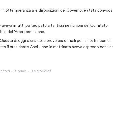
g, in ottemperanza alle disposizioni del Governo, è stata convoca
– aveva infatti partecipato a tantissime riunioni del Comitato
ile dell’Area formazione.
Questa di oggi è una delle prove più difficili per la nostra comuni
 detto il presidente Anelli, che in mattinata aveva espresso con un
orized
Di
admin
11 Marzo 2020