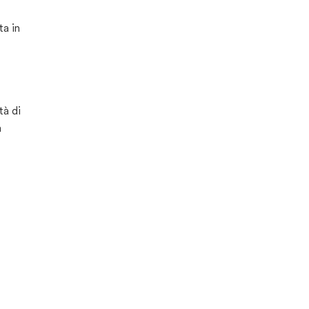
ta in
tà di
a