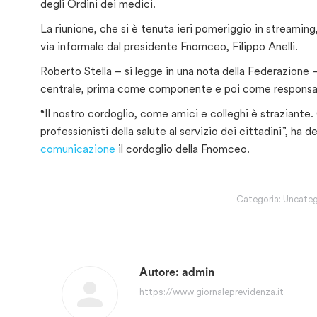
degli Ordini dei medici.
La riunione, che si è tenuta ieri pomeriggio in streamin
via informale dal presidente Fnomceo, Filippo Anelli.
Roberto Stella – si legge in una nota della Federazione 
centrale, prima come componente e poi come responsab
“Il nostro cordoglio, come amici e colleghi è straziante. 
professionisti della salute al servizio dei cittadini”, ha
comunicazione
il cordoglio della Fnomceo.
Categoria:
Uncateg
Autore:
admin
https://www.giornaleprevidenza.it