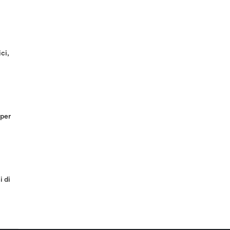
ci,
 per
i di