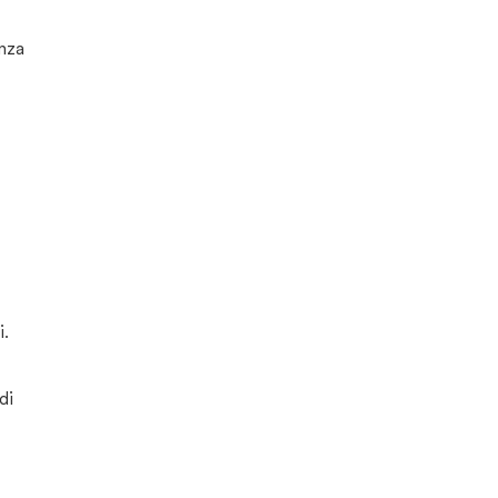
enza
i.
di