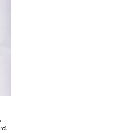
a
nti.