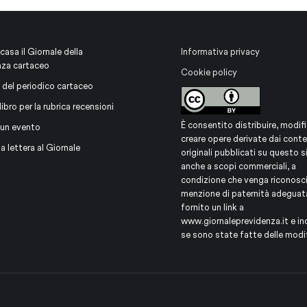
 casa il Giornale della
Informativa privacy
nza cartaceo
Cookie policy
 del periodico cartaceo
libro per la rubrica recensioni
È consentito distribuire, modifi
 un evento
creare opere derivate dai conte
na lettera al Giornale
originali pubblicati su questo s
anche a scopi commerciali, a
condizione che venga riconosc
menzione di paternità adeguat
fornito un link a
www.giornaleprevidenza.it
e in
se sono state fatte delle modi