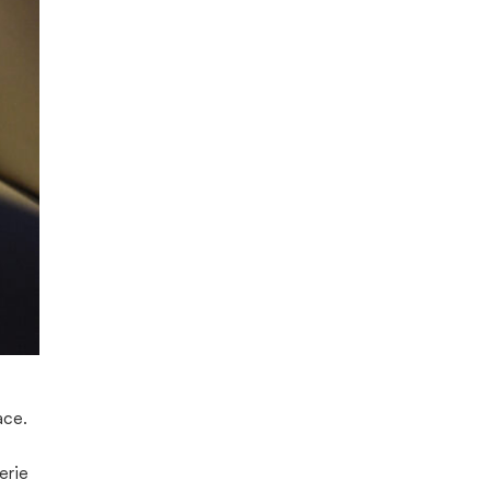
ace.
erie