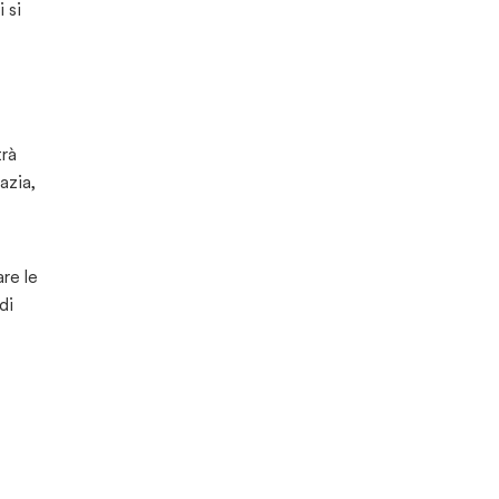
 si
trà
azia,
are le
di