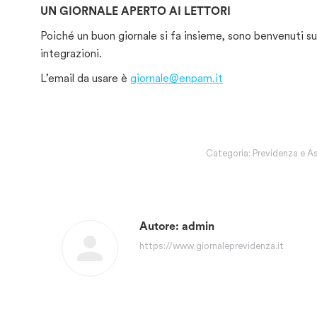
UN GIORNALE APERTO AI LETTORI
Poiché un buon giornale si fa insieme, sono benvenuti s
integrazioni.
L’email da usare è
giornale@enpam.it
Categoria:
Previdenza e A
Autore:
admin
https://www.giornaleprevidenza.it