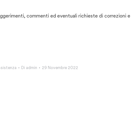
uggerimenti, commenti ed eventuali richieste di correzioni e
ssistenza
Di
admin
29 Novembre 2022