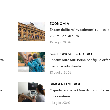
ECONOMIA
Enpam delibera investimenti sull’Italia
250 milioni di euro
16 Luglio 2026
SOSTEGNO ALLO STUDIO
tta
Enpam: oltre 600 borse per figli e orfan
medici e odontoiatri
10 Luglio 2026
DIRIGENTI MEDICI
no
Ospedalieri nelle Case di comunità, ec
chi conviene
2 Luglio 2026