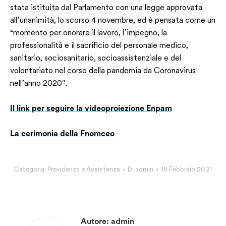
stata istituita dal Parlamento con una legge approvata
all’unanimità, lo scorso 4 novembre, ed è pensata come un
“momento per onorare il lavoro, l’impegno, la
professionalità e il sacrificio del personale medico,
sanitario, sociosanitario, socioassistenziale e del
volontariato nel corso della pandemia da Coronavirus
nell’anno 2020″.
Il link per seguire la videoproiezione Enpam
La cerimonia della Fnomceo
Categoria:
Previdenza e Assistenza
Di
admin
19 Febbraio 2021
Autore:
admin