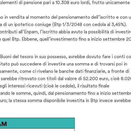
plementi di pensione pari a 10.308 euro lordi, frutto unicamente
no in vendita al momento del pensionamento dell’iscritto e con 
ella di un ipotetico coniuge (Btp 1/3/2048 con cedola al 3,45%).
ibuti all’Enpam, l’iscritto abbia avuto la possibilità di investir
 in quel Btp. Ebbene, quell’investimento fino a inizio settembre 2
 Buoni del tesoro in suo possesso, avrebbe dovuto fare i conti co
i Stato può succedere di investire una somma e di trovarsi poi in
amente, come ci rivelano le banche dati finanziarie, a fronte di
i sarebbe ritrovato con titoli dal valore di 52.200 euro, cioè 8.0
interessi ricevuti (cioè le cedole), il risultato finale
irando le somme, quindi, dal pensionamento fino a inizio settemb
euro; la stessa somma disponibile investita in Btp invece avrebbe