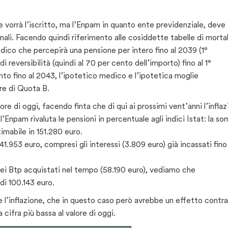
 vorrà l’iscritto, ma l’Enpam in quanto ente previdenziale, deve
nali. Facendo quindi riferimento alle cosiddette tabelle di mortal
ico che percepirà una pensione per intero fino al 2039 (1°
reversibilità (quindi al 70 per cento dell’importo) fino al 1°
o fino al 2043, l’ipotetico medico e l’ipotetica moglie
e di Quota B.
ore di oggi, facendo finta che di qui ai prossimi vent’anni l’infla
 l’Enpam rivaluta le pensioni in percentuale agli indici Istat: la s
imabile in 151.280 euro.
1.953 euro, compresi gli interessi (3.809 euro) già incassati fino
dei Btp acquistati nel tempo (58.190 euro), vediamo che
 di 100.143 euro.
 l’inflazione, che in questo caso però avrebbe un effetto contra
cifra più bassa al valore di oggi.