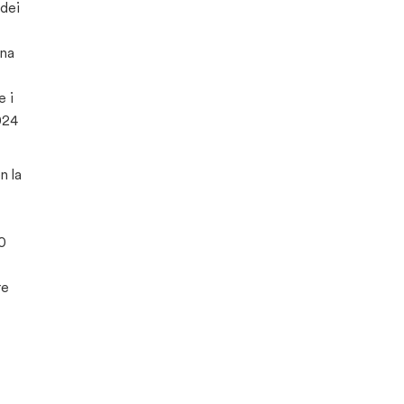
 dei
una
e i
024
n la
20
re