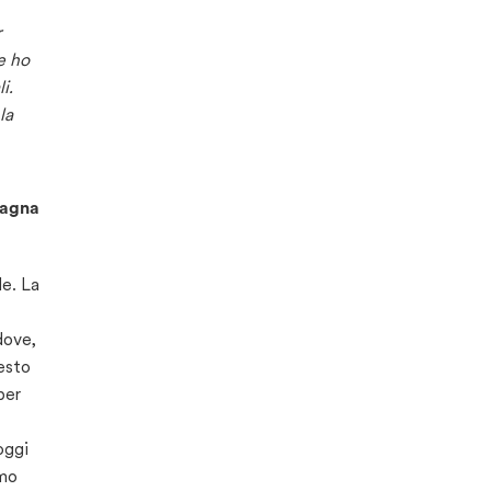
r
e ho
i.
la
tagna
le. La
dove,
esto
per
oggi
amo