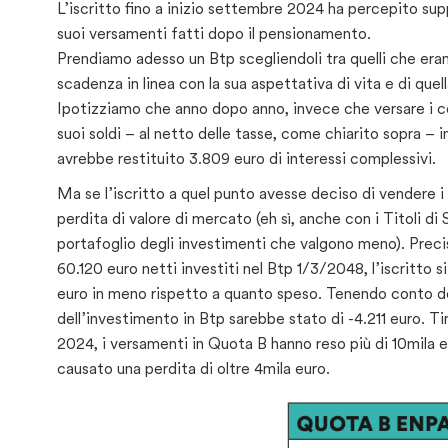
L’iscritto fino a inizio settembre 2024 ha percepito sup
suoi versamenti fatti dopo il pensionamento.
Prendiamo adesso un Btp scegliendoli tra quelli che era
scadenza in linea con la sua aspettativa di vita e di qu
Ipotizziamo che anno dopo anno, invece che versare i contr
suoi soldi – al netto delle tasse, come chiarito sopra –
avrebbe restituito 3.809 euro di interessi complessivi.
Ma se l’iscritto a quel punto avesse deciso di vendere i
perdita di valore di mercato (eh sì, anche con i Titoli d
portafoglio degli investimenti che valgono meno). Precis
60.120 euro netti investiti nel Btp 1/3/2048, l’iscritto s
euro in meno rispetto a quanto speso. Tenendo conto degli 
dell’investimento in Btp sarebbe stato di -4.211 euro. T
2024, i versamenti in Quota B hanno reso più di 10mila 
causato una perdita di oltre 4mila euro.