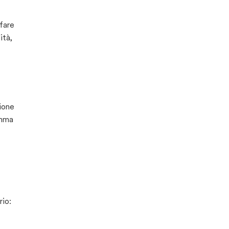
 fare
ità,
zione
omma
rio: