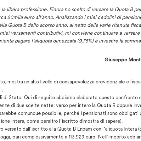
la libera professione. Finora ho scelto di versare la Quota B pe
ca 20mila euro all’anno. Analizzando i miei cedolini di pension
la Quota B dello scorso anno, al netto delle varie ritenute fiscal
miei versamenti contributivi, mi conviene continuare a versare 
ente pagare l’aliquota dimezzata (9,75%) e investire la somma
Giuseppe Mon
o, mostra un alto livello di consapevolezza previdenziale e fisca
i,
oli di Stato. Qui di seguito abbiamo elaborato questo confronto 
ze di due scelte nette: verso per intero la Quota B oppure inv
sarebbe comunque possibile, perché i pensionati sono obbligati 
one intera, come peraltro l’iscritto dimostra di sapere).
o versato dall’iscritto alla Quota B Enpam con l’aliquota intera (
d oggi, pari complessivamente a 113.929 euro. Nell’importo abbi