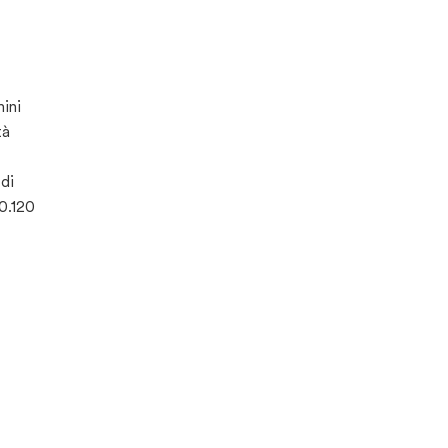
ini
tà
 di
60.120