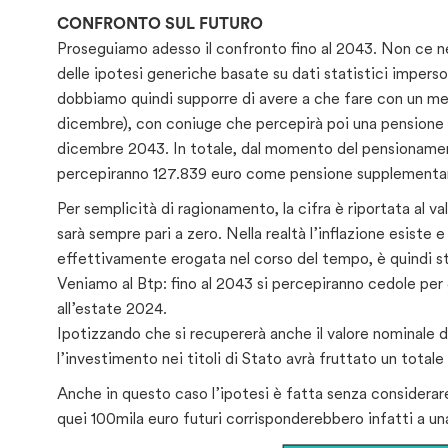
CONFRONTO SUL FUTURO
Proseguiamo adesso il confronto fino al 2043. Non ce ne
delle ipotesi generiche basate su dati statistici imperso
dobbiamo quindi supporre di avere a che fare con un med
dicembre), con coniuge che percepirà poi una pensione di 
dicembre 2043. In totale, dal momento del pensionament
percepiranno 127.839 euro come pensione supplementar
Per semplicità di ragionamento, la cifra è riportata al val
sarà sempre pari a zero. Nella realtà l’inflazione esiste e
effettivamente erogata nel corso del tempo, è quindi st
Veniamo al Btp: fino al 2043 si percepiranno cedole per 4
all’estate 2024.
Ipotizzando che si recupererà anche il valore nominale 
l’investimento nei titoli di Stato avrà fruttato un totale
Anche in questo caso l’ipotesi è fatta senza considerare
quei 100mila euro futuri corrisponderebbero infatti a una 