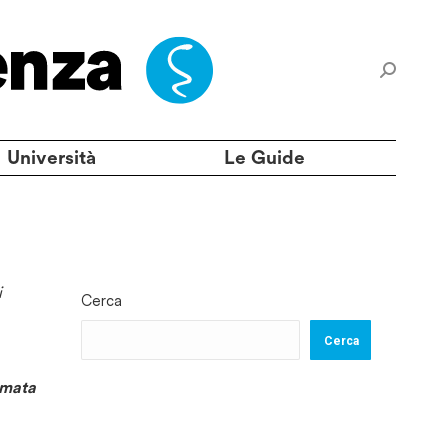
Università
Le Guide
i
Cerca
Cerca
rmata