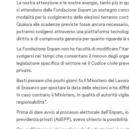
La nostra attenzione e le nostre energie, tanto più in q
si attendono dalla Fondazione Enpam un sostegno concr
modalità per lo svolgimento delle elezioni terranno conto
Qualora alle scadenze previste fosse ancora necessario, l
potranno svolgersi attraverso una piattaforma tecnologi
diritto e di comprovata garanzia per quanto riguarda la 
La Fondazione Enpam non ha facoltà di modificare l’ite
svolgersi nei tempi che consentano il rinnovo degli orga
legislazione specifica di settore né il Codice civile pr
private.
Basti pensare che pochi giorni fa il Ministero del Lavor
di Enasarco per spostare la data delle elezioni e ha diff
In caso contrario il Ministero, in qualità di autorità vigil
responsabilità”.
Prima di dare avvio al processo elettorale dell’Enpam, io
previdenza privati (AdEPP), avevo chiesto la possibilità 