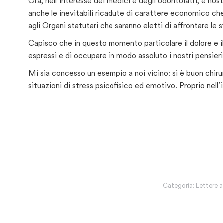
Ora, nell’interesse dei medici e degli odontoiatri, è no
anche le inevitabili ricadute di carattere economico ch
agli Organi statutari che saranno eletti di affrontare le
Capisco che in questo momento particolare il dolore e 
espressi e di occupare in modo assoluto i nostri pensieri
Mi sia concesso un esempio a noi vicino: si è buon chirur
situazioni di stress psicofisico ed emotivo. Proprio nell
Categoria:
Lettere a