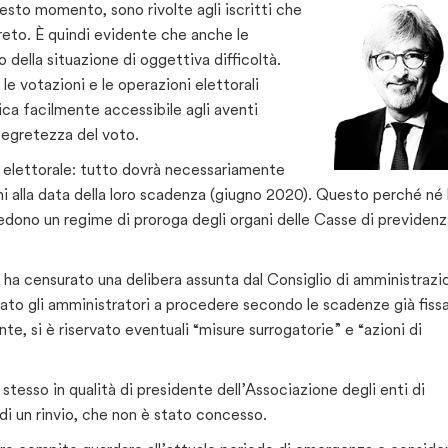
uesto momento, sono rivolte agli iscritti che
eto. È quindi evidente che anche le
 della situazione di oggettiva difficoltà.
e votazioni e le operazioni elettorali
ca facilmente accessibile agli aventi
segretezza del voto.
r elettorale: tutto dovrà necessariamente
ni alla data della loro scadenza (giugno 2020). Questo perché né 
evedono un regime di proroga degli organi delle Casse di previden
o ha censurato una delibera assunta dal Consiglio di amministrazi
idato gli amministratori a procedere secondo le scadenze già fiss
ante, si è riservato eventuali “misure surrogatorie” e “azioni di
 stesso in qualità di presidente dell’Associazione degli enti di
di un rinvio, che non è stato concesso.