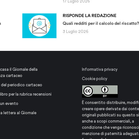
17 Luglio 2026
RISPONDE LA REDAZIONE
m
Quali redditi per il calcolo del riscatto?
3 Luglio 2026
 casa il Giornale della
Informativa privacy
nza cartaceo
Cookie policy
 del periodico cartaceo
libro per la rubrica recensioni
È consentito distribuire, modifi
 un evento
creare opere derivate dai conte
na lettera al Giornale
originali pubblicati su questo s
anche a scopi commerciali, a
condizione che venga riconosc
menzione di paternità adeguat