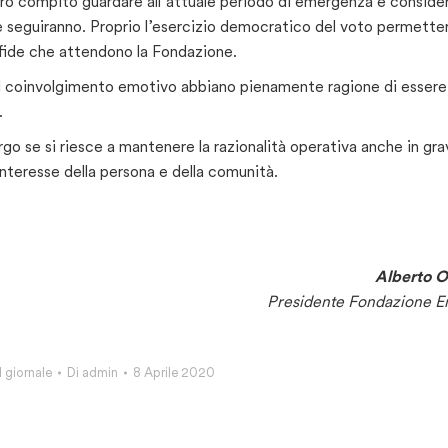
stro compito guardare all’attuale periodo di emergenza e conside
e seguiranno. Proprio l’esercizio democratico del voto permette
 sfide che attendono la Fondazione.
il coinvolgimento emotivo abbiano pienamente ragione di essere
.
go se si riesce a mantenere la razionalità operativa anche in gra
’interesse della persona e della comunità.
Alberto Ol
Presidente Fondazione 
l giornale
Di
admin
8 Aprile 2020