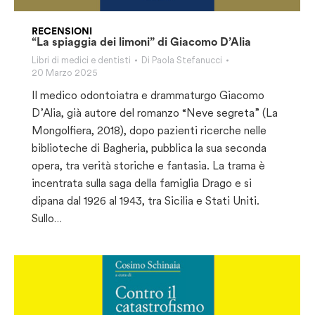
RECENSIONI
“La spiaggia dei limoni” di Giacomo D’Alia
Libri di medici e dentisti
Di
Paola Stefanucci
20 Marzo 2025
Il medico odontoiatra e drammaturgo Giacomo
D’Alia, già autore del romanzo “Neve segreta” (La
Mongolfiera, 2018), dopo pazienti ricerche nelle
biblioteche di Bagheria, pubblica la sua seconda
opera, tra verità storiche e fantasia. La trama è
incentrata sulla saga della famiglia Drago e si
dipana dal 1926 al 1943, tra Sicilia e Stati Uniti.
Sullo…