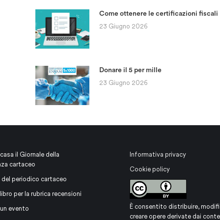
Come ottenere le certificazioni fiscali
23 Giugno 2026
Donare il 5 per mille
23 Giugno 2026
 casa il Giornale della
Informativa privacy
nza cartaceo
Cookie policy
 del periodico cartaceo
libro per la rubrica recensioni
È consentito distribuire, modifi
 un evento
creare opere derivate dai conte