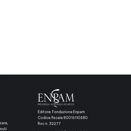
Editore: Fondazione Enpam
Codice fiscale 80015110580
care,
Roc n. 32277
nuti