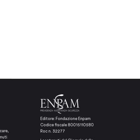
Editore: Fondazione Enpam
Codice fiscale 80015110580
care,
Roc n. 32277
nuti