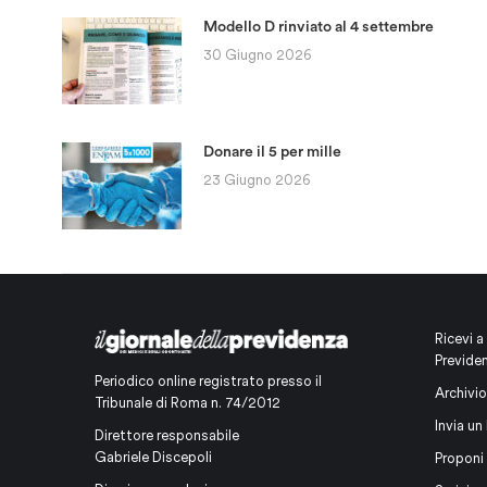
Modello D rinviato al 4 settembre
30 Giugno 2026
Donare il 5 per mille
23 Giugno 2026
Ricevi a
Previde
Periodico online registrato presso il
Archivio
Tribunale di Roma n. 74/2012
Invia un 
Direttore responsabile
Gabriele Discepoli
Proponi