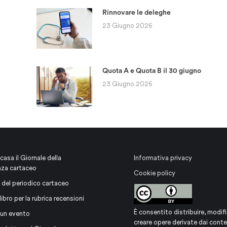
Rinnovare le deleghe
23 Giugno 2026
Quota A e Quota B il 30 giugno
23 Giugno 2026
 casa il Giornale della
Informativa privacy
nza cartaceo
Cookie policy
 del periodico cartaceo
libro per la rubrica recensioni
È consentito distribuire, modifi
 un evento
creare opere derivate dai conte