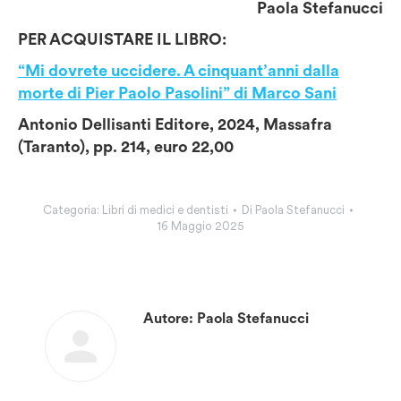
Paola Stefanucci
PER ACQUISTARE IL LIBRO:
“Mi dovrete uccidere. A cinquant’anni dalla
morte di Pier Paolo Pasolini” di Marco Sani
Antonio Dellisanti Editore, 2024, Massafra
(Taranto), pp. 214, euro 22,00
Categoria:
Libri di medici e dentisti
Di
Paola Stefanucci
16 Maggio 2025
Autore:
Paola Stefanucci