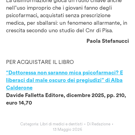
La disinformazione gioca un ruolo chiave anche
nell’uso improprio che i giovani fanno degli
psicofarmaci, acquistati senza prescrizione
medica, per sballarsi: un fenomeno allarmante, in
crescita secondo uno studio del Cnr di Pisa.
Paola Stefanucci
PER ACQUISTARE IL LIBRO
“Dottoressa non saranno mica psicofarmaci? E
liberaci dal male oscuro dei pregiudizi” di Alba
Calderone
Davide Falletta Editore, dicembre 2025, pp. 210,
euro 14,70
Categoria:
Libri di medici e dentisti
Di
Redazione
13 Maggio 2026