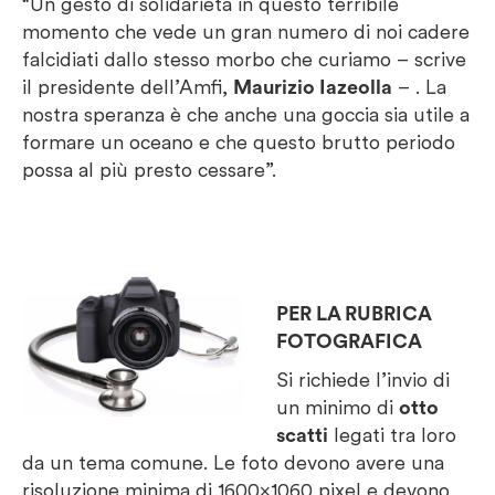
“Un gesto di solidarietà in questo terribile
momento che vede un gran numero di noi cadere
falcidiati dallo stesso morbo che curiamo – scrive
il presidente dell’Amfi,
Maurizio Iazeolla
– . La
nostra speranza è che anche una goccia sia utile a
formare un oceano e che questo brutto periodo
possa al più presto cessare”.
PER LA RUBRICA
FOTOGRAFICA
Si richiede l’invio di
un minimo di
otto
scatti
legati tra loro
da un tema comune. Le foto devono avere una
risoluzione minima di 1600×1060 pixel e devono