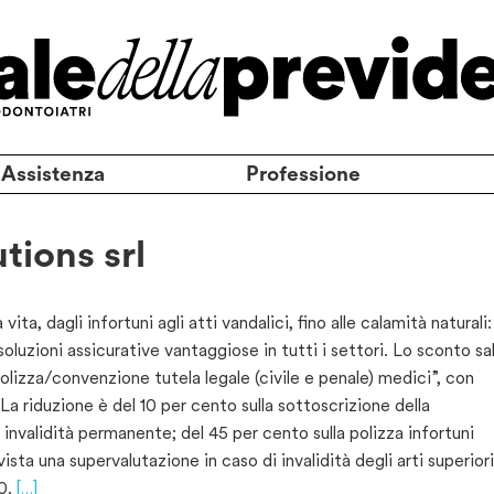
 Assistenza
Professione
tions srl
 vita, dagli infortuni agli atti vandalici, fino alle calamità naturali:
oluzioni assicurative vantaggiose in tutti i settori. Lo sconto sa
polizza/convenzione tute­la legale (civile e penale) medici”, con
. La riduzione è del 10 per cento sulla sottoscrizione della
in­validità permanente; del 45 per cento sulla polizza infortuni
ista una supervalutazione in caso di invalidità degli arti superiori
30.
[…]